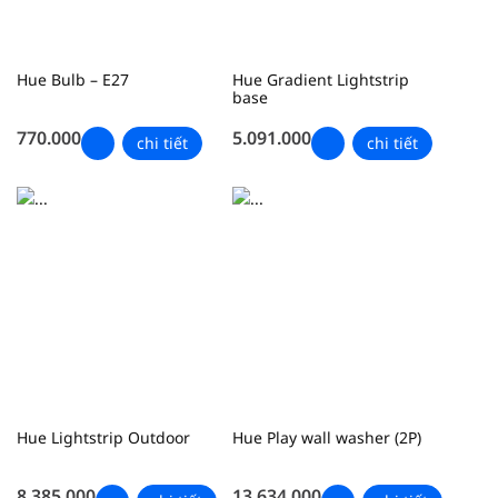
Hue Bulb – E27
Hue Gradient Lightstrip
base
770.000
5.091.000
chi tiết
chi tiết
Hue Lightstrip Outdoor
Hue Play wall washer (2P)
8.385.000
13.634.000