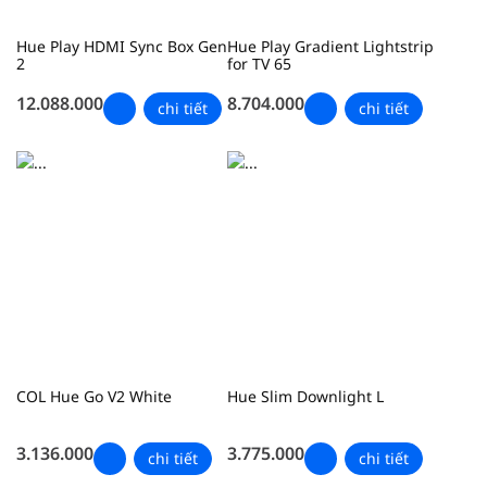
Hue Play HDMI Sync Box Gen
Hue Play Gradient Lightstrip
2
for TV 65
12.088.000
8.704.000
chi tiết
chi tiết
COL Hue Go V2 White
Hue Slim Downlight L
3.136.000
3.775.000
chi tiết
chi tiết