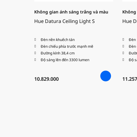
Không gian ánh sáng trắng và màu
Không 
Hue Datura Ceiling Light S
Hue Da
Đèn nền khuếch tán
Đèn 
Đèn chiếu phía trước mạnh mẽ
Đèn 
Đường kính 38,4 cm
Đườn
Độ sáng lên đến 3300 lumen
Độ s
10.829.000
11.257