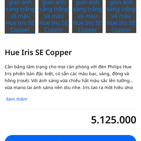
Hue Iris SE Copper
Cân bằng tâm trạng cho mọi căn phòng với đèn Philips Hue
Iris phiên bản đặc biệt, có sẵn các màu bạc, vàng, đồng và
hồng (rosé). Với ánh sáng vừa chiếu hắt màu sắc lên tường
vừa mang lại ánh sáng nền dịu nhẹ, Iris tạo ra một hiệu ứng
độc đáo, tinh tế. Thêm Hue Bridge để mở khóa nhiều tính
Xem thêm
năng hơn.
5.125.000
Current price is