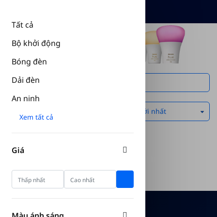
Tất cả
Bộ khởi động
Đèn trần
Bóng đèn
Dải đèn
Filter 8 product(s)
An ninh
Xem tất cả
Giá
Màu ánh sáng