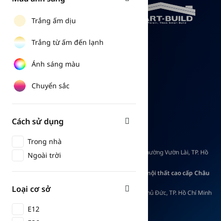
Trắng ấm dịu
Trắng từ ấm đến lạnh
Vế chúng tôi
Chính Sách Và Quy Định
Ánh sáng màu
Liên hệ
Chính sách bảo mật
Tuyển dụng
Chính sách giao hàng
Chuyển sắc
Chính sách thanh toán
CÔNG TY TNHH SMART BUILD
Cách sử dụng
Mã số thuế: 0317911026
Trong nhà
Showroom Philips Hue x Home Cinema:
Lầu 3, Tòa nhà Thái Sơn, Số 3 Ba Tháng Hai, Phường Vườn Lài, TP. Hồ
Ngoài trời
Chí Minh
Showroom trải nghiệm Philips Hue kết hợp nội thất cao cấp Châu
Âu:
Loại cơ sở
123-125 Nguyễn Hoàng, Phường An Phú, TP. Thủ Đức, TP. Hồ Chí Minh
0909 92 92 89
E12
support@smart-build.vn