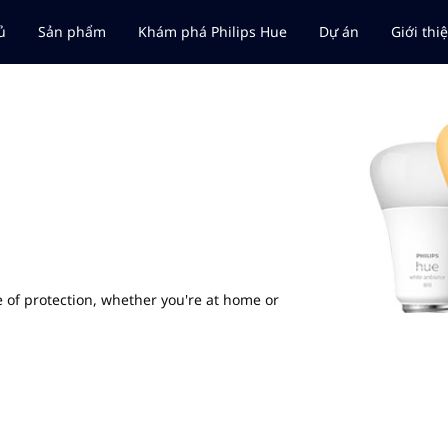
ủ
Sản phẩm
Khám phá Philips Hue
Dự án
Giới thi
 of protection, whether you're at home or
home security — you get bright home security.