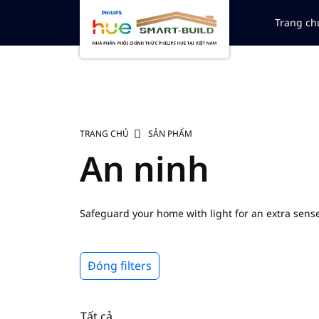
Trang ch
TRANG CHỦ
SẢN PHẨM
An ninh
Safeguard your home with light for an extra sense
away. With Philips Hue, you don't just get smart 
Đóng filters
Tất cả