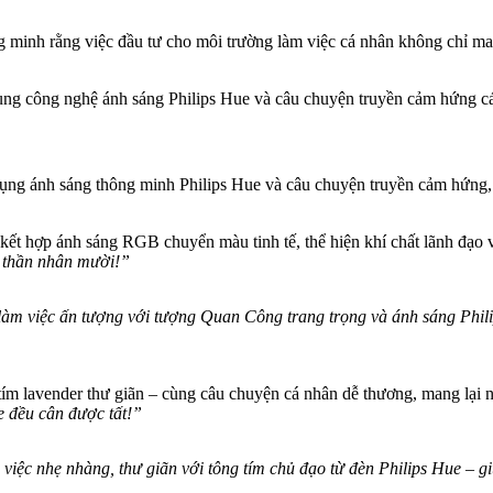
g minh rằng việc đầu tư cho môi trường làm việc cá nhân không chỉ ma
 dụng công nghệ ánh sáng Philips Hue và câu chuyện truyền cảm hứng c
ụng ánh sáng thông minh Philips Hue và câu chuyện truyền cảm hứng, 
ết hợp ánh sáng RGB chuyển màu tinh tế, thể hiện khí chất lãnh đạo và
h thần nhân mười!”
 việc ấn tượng với tượng Quan Công trang trọng và ánh sáng Philips H
n tím lavender thư giãn – cùng câu chuyện cá nhân dễ thương, mang lại
e đều cân được tất!”
việc nhẹ nhàng, thư giãn với tông tím chủ đạo từ đèn Philips Hue –