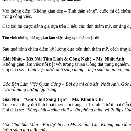
Với thông điệp “Không gian đẹp – Tinh thần sáng”, cuộc thi đã chứn
trong công việc.
Các bài thi được đánh giá dựa trên 3 tiêu chí: tính thẩm mỹ, sự ứng
Tôn vinh những không gian làm việc sáng tạo nhất cuộc thi
Sau quá trình chấm điểm kỹ lưỡng dựa trên tính thẩm mỹ, cách ứng d
Giải Nhất – Kết Nối Tâm Linh & Công Nghệ – Ms. Nhật Anh
Không gian làm việc nổi bật với tượng Quan Công đặt trang nghiêm, k
Chị chia sẻ:
“Làm việc dưới ánh sáng đúng – hiệu suất nhân ba, tin
Góc Bàn Làm Việc Quan Công – Bài dự thi của Ms. Nhật Anh. Góc làm
trực và năng lượng tập trung.
Giải Nhì – “Góc Chill Sáng Tạo” – Ms. Khánh Chi
Tone màu thay đổi linh hoạt theo tâm trạng – từ xanh lá tươi mát đế
Chị chia sẻ:
“Sống chất – sống chill – văn phòng mình và Philips Hu
Góc Chill Sắc Màu – Bài dự thi của Ms. Khánh Chi. Không gian làm 
hứng sáng tạo mỗi ngày.