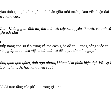
an tĩnh tại, giúp thư giãn tinh thần giữa môi trường làm việc hiện đại.
iệc tăng cao.”
t. Không gian tĩnh tại, thư thái với cây xanh, yếu tố nước và ánh sá
yên nội tâm.
h
iúp nâng cao sự tập trung và tạo cảm giác dễ chịu trong công việc ch
úc, giúp mình làm việc thoải mái và dễ chịu hơn mỗi ngày.”
ng gian gọn gàng, tinh gọn nhưng không kém phần hiện đại. Với sự hỗ
o, nghỉ ngơi, hay tăng hiệu suất.
ld đã trao tặng các phần thưởng giá trị: