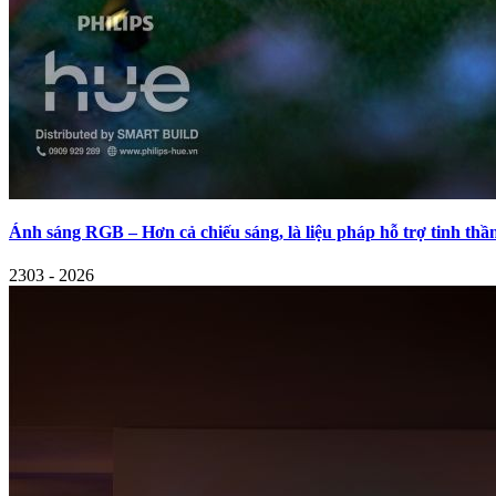
Ánh sáng RGB – Hơn cả chiếu sáng, là liệu pháp hỗ trợ tinh thầ
23
03 - 2026