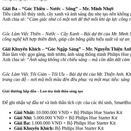
Giải Ba – “Góc Thiền – Nước – Sống” – Mr. Minh Nhựt
Tiểu cảnh hồ thủy sinh, cây xanh và ánh sáng dịu nhẹ tạo nên không gi
Anh chia sẻ:
“Cảm giác như có một nơi để thở mỗi khi áp lực công v
Góc Làm Việc Thiền – Nước – Cây Xanh – Bài dự thi của Mr. Minh Nhự
công nghệ kết hợp thiền định, giúp cân bằng giữa hiệu suất và sự an 
Giải Khuyến Khích – “Góc Ngập Sáng” – Mr. Nguyễn Thiện An
Bàn làm việc gọn gàng, tinh tươm, ánh sáng thông minh Philips Hue g
Anh chia sẻ:
“Ánh sáng không chỉ chiếu sáng – mà còn dẫn dắt cảm x
Góc Làm Việc Tối Giản – Tối Ưu – Bài dự thi của Mr. Thiện Anh. Khô
trung cao độ – nơi mà mỗi màu đèn đều phục vụ một mục tiêu: sáng tạ
Giải thưởng hấp dẫn – Lan tỏa tinh thần sáng tạo
Để ghi nhận sự đầu tư và tinh thần tích cực của các thí sinh, SmartBui
Giải Nhất:
10.000.000 VNĐ + Bộ Philips Hue Starter Kit
Giải Nhì:
5.000.000 VNĐ + Bộ Philips Hue Starter Kit
Giải Ba:
1.000.000 VNĐ + Bộ Philips Hue Starter Kit
Giải Khuyến Khích:
Bộ Philips Hue Starter Kit